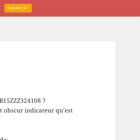
.
Signalez le !
 FR15ZZZ324108 ?
t obscur indicateur qu’est
de: