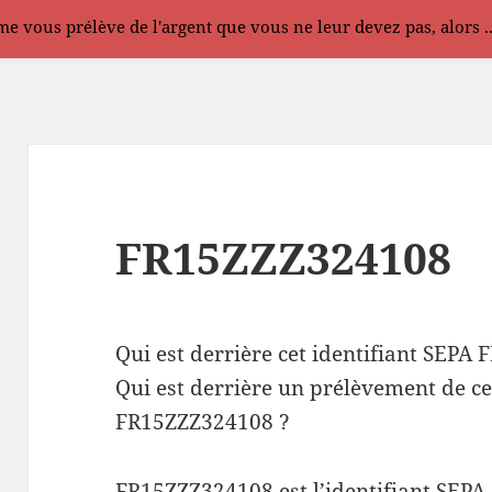
e vous prélève de l'argent que vous ne leur devez pas, alors .
FR15ZZZ324108
Qui est derrière cet identifiant SEPA
Qui est derrière un prélèvement de ce
FR15ZZZ324108 ?
FR15ZZZ324108 est l’identifiant SEPA 