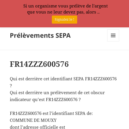
Si un organisme vous prélève de l'argent
que vous ne leur devez pas, alors ..
Signalez le !
Prélèvements SEPA
MENU
ET
WIDGETS
FR14ZZZ600576
Qui est derrière cet identifiant SEPA FR14ZZZ600576
?
Qui est derrière un prélèvement de cet obscur
indicateur qu’est FR14ZZZ600576 ?
FR14ZZZ600576 est l’identifiant SEPA de:
COMMUNE DE MOUXY
dont l’adresse officielle est