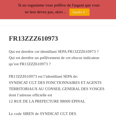
Si un organisme vous prélève de l'argent que vous
Prélèvements SEPA
ne leur devez pas, alors ..
Signalez le !
MENU
ET
WIDGETS
FR13ZZZ610973
Qui est derrière cet identifiant SEPA FR13ZZZ610973 ?
Qui est derrière un prélèvement de cet obscur indicateur
qu’est FR13ZZZ610973 ?
FR13ZZZ610973 est l’identifiant SEPA de:
SYNDICAT CGT DES FONCTIONNAIRES ET AGENTS
TERRITORIAUX AU CONSEIL GENERAL DES VOSGES
dont l’adresse officielle est
12 RUE DE LA PREFECTURE 88000 EPINAL
Le code SIREN de SYNDICAT CGT DES