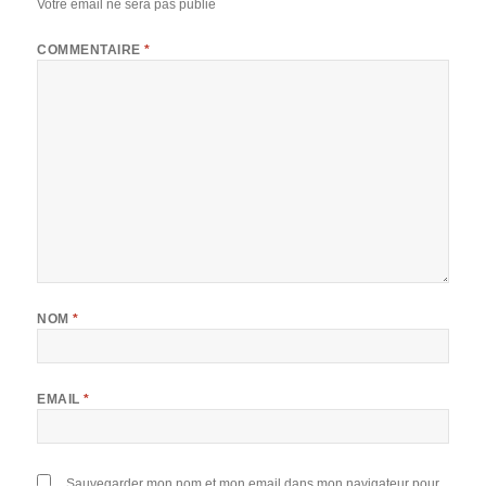
Votre email ne sera pas publié
COMMENTAIRE
*
NOM
*
EMAIL
*
Sauvegarder mon nom et mon email dans mon navigateur pour