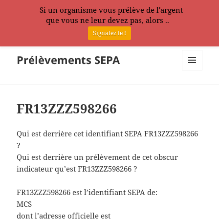
Si un organisme vous prélève de l'argent
que vous ne leur devez pas, alors ..
Signalez le !
Prélèvements SEPA
MENU
ET
WIDGETS
FR13ZZZ598266
Qui est derrière cet identifiant SEPA FR13ZZZ598266
?
Qui est derrière un prélèvement de cet obscur
indicateur qu’est FR13ZZZ598266 ?
FR13ZZZ598266 est l’identifiant SEPA de:
MCS
dont l’adresse officielle est