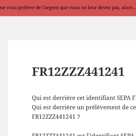
e vous prélève de l'argent que vous ne leur devez pas, alors .
FR12ZZZ441241
Qui est derrière cet identifiant SEPA
Qui est derrière un prélèvement de ce
FR12ZZZ441241 ?
FR12ZZZ441241 est l’identifiant SEPA 