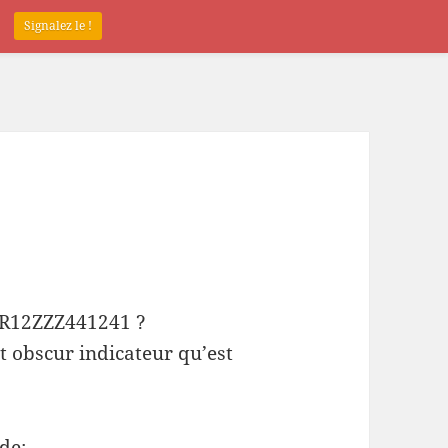
.
Signalez le !
 FR12ZZZ441241 ?
t obscur indicateur qu’est
de: