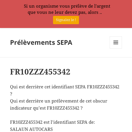
Si un organisme vous prélève de l'argent
que vous ne leur devez pas, alors ..
Signalez le !
Prélèvements SEPA
MENU
ET
WIDGETS
FR10ZZZ455342
Qui est derrière cet identifiant SEPA FR10ZZZ455342
?
Qui est derrière un prélèvement de cet obscur
indicateur qu’est FR10ZZZ455342 ?
FR10ZZZ455342 est l’identifiant SEPA de:
SALAUN AUTOCARS