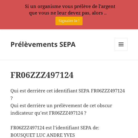
Si un organisme vous prélève de l'argent
que vous ne leur devez pas, alors ..
Signalez le !
Prélèvements SEPA
MENU
ET
WIDGETS
FR06ZZZ497124
Qui est derrière cet identifiant SEPA FR06ZZZ497124
?
Qui est derrière un prélèvement de cet obscur
indicateur qu’est FR06ZZZ497124 ?
FR06ZZZ497124 est l’identifiant SEPA de:
BOUSQUET LUC ANDRE YVES