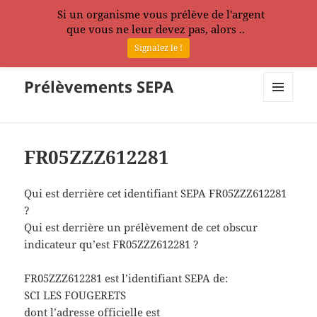
Si un organisme vous prélève de l'argent
que vous ne leur devez pas, alors ..
Signalez le !
Prélèvements SEPA
MENU
ET
WIDGETS
FR05ZZZ612281
Qui est derrière cet identifiant SEPA FR05ZZZ612281
?
Qui est derrière un prélèvement de cet obscur
indicateur qu’est FR05ZZZ612281 ?
FR05ZZZ612281 est l’identifiant SEPA de:
SCI LES FOUGERETS
dont l’adresse officielle est