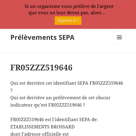
Si un organisme vous prélève de l'argent
que vous ne leur devez pas, alors ..
Signalez le !
Prélèvements SEPA
MENU
ET
WIDGETS
FR05ZZZ519646
Qui est derrière cet identifiant SEPA FR05ZZZ519646
?
Qui est derrière un prélèvement de cet obscur
indicateur qu’est FR05ZZZ519646 ?
FR05ZZZ519646 est l’identifiant SEPA de:
ETABLISSEMENTS BROSSARD
dont l’adresse officielle est