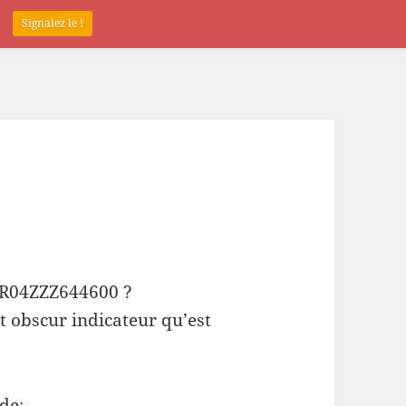
.
Signalez le !
 FR04ZZZ644600 ?
t obscur indicateur qu’est
de: