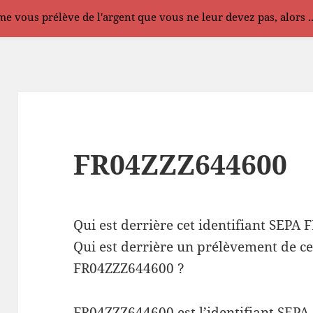
e vous prélève de l'argent que vous ne leur devez pas, alors .
FR04ZZZ644600
Qui est derrière cet identifiant SEPA
Qui est derrière un prélèvement de ce
FR04ZZZ644600 ?
FR04ZZZ644600 est l’identifiant SEPA 