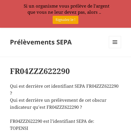
Si un organisme vous prélève de l'argent
que vous ne leur devez pas, alors ..
Signalez le !
Prélèvements SEPA
MENU
ET
WIDGETS
FR04ZZZ622290
Qui est derrière cet identifiant SEPA FR04ZZZ622290
?
Qui est derrière un prélèvement de cet obscur
indicateur qu’est FR04ZZZ622290 ?
FR04ZZZ622290 est l’identifiant SEPA de:
TOPENSI