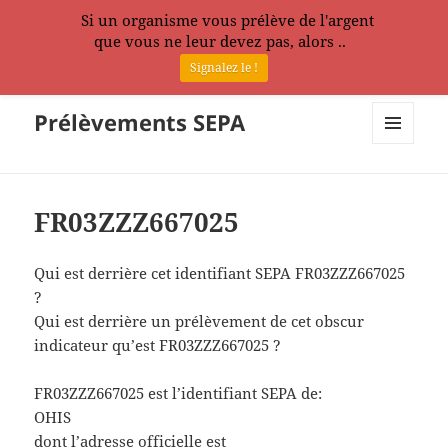
Si un organisme vous prélève de l'argent
que vous ne leur devez pas, alors ..
Signalez le !
Prélèvements SEPA
MENU
ET
WIDGETS
FR03ZZZ667025
Qui est derrière cet identifiant SEPA FR03ZZZ667025
?
Qui est derrière un prélèvement de cet obscur
indicateur qu’est FR03ZZZ667025 ?
FR03ZZZ667025 est l’identifiant SEPA de:
OHIS
dont l’adresse officielle est