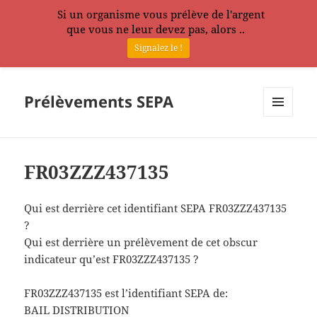
Si un organisme vous prélève de l'argent
que vous ne leur devez pas, alors ..
Signalez le !
Prélèvements SEPA
MENU
ET
WIDGETS
FR03ZZZ437135
Qui est derrière cet identifiant SEPA FR03ZZZ437135
?
Qui est derrière un prélèvement de cet obscur
indicateur qu’est FR03ZZZ437135 ?
FR03ZZZ437135 est l’identifiant SEPA de:
BAIL DISTRIBUTION